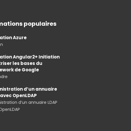
mations populaires
ation Azure
an
tion Angular2+ Initiation
triser les bases du
ework de Google
ndre
istration d’un annuaire
 avec OpenLDAP
stration d’un annuaire LDAP
OpenLDAP