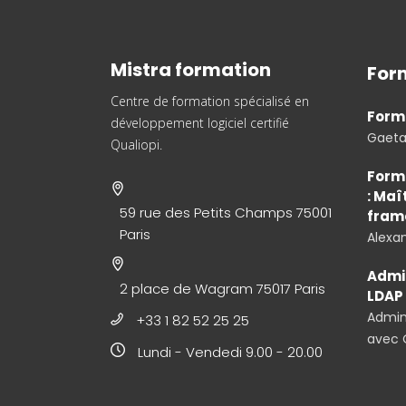
Mistra formation
For
Centre de formation spécialisé en
Form
développement logiciel
certifié
Gaet
Qualiopi.
Forma
: Maî
59 rue des Petits Champs 75001
fram
Paris
Alexa
Admin
2 place de Wagram 75017 Paris
LDAP
Admini
+33 1 82 52 25 25
avec 
Lundi - Vendedi 9.00 - 20.00