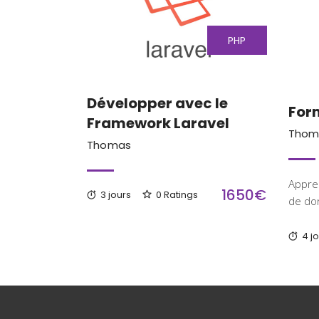
PHP
Développer avec le
Form
Framework Laravel
Thom
Thomas
Appre
1650€
3 jours
0 Ratings
de do
4 j