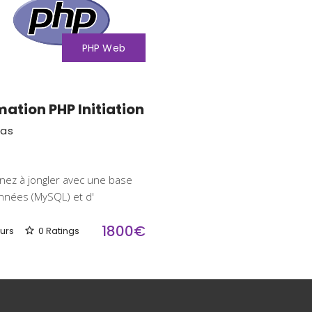
PHP
Web
ation PHP Initiation
as
nez à jongler avec une base
nnées (MySQL) et d'
1800€
ours
0 Ratings