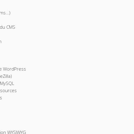
ums…)
s du CMS
n
 de WordPress
eZilla)
s MySQL
 sources
s
ction WYSIWYG