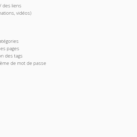
/ des liens
ations, vidéos)
atégories
des pages
on des tags
stème de mot de passe