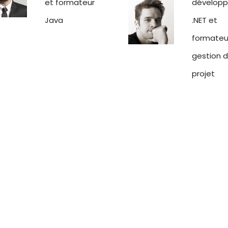
et formateur
développ
Java
.NET et
formateu
gestion 
projet