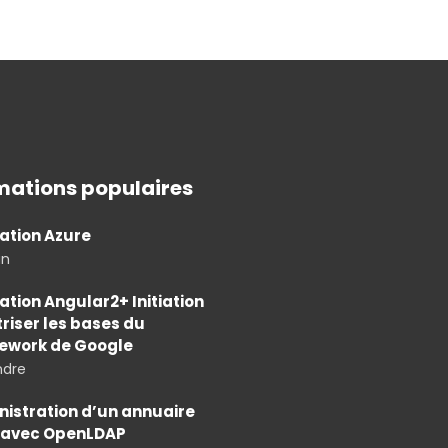
mations populaires
ation Azure
an
tion Angular2+ Initiation
triser les bases du
ework de Google
ndre
istration d’un annuaire
 avec OpenLDAP