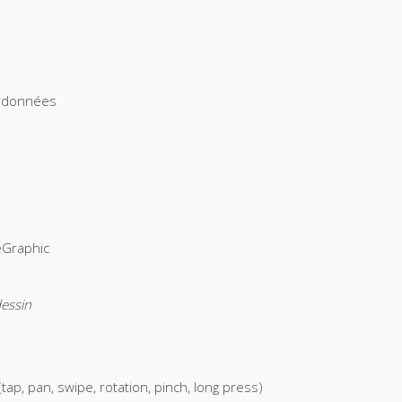
ordonnées
eGraphic
dessin
tap, pan, swipe, rotation, pinch, long press)