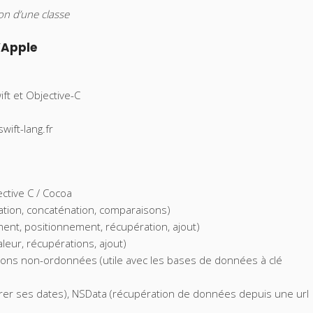
ion d’une classe
’Apple
ft et Objective-C
wift-lang.fr
ctive C / Cocoa
ration, concaténation, comparaisons)
ment, positionnement, récupération, ajout)
eur, récupérations, ajout)
ions non-ordonnées (utile avec les bases de données à clé
gérer ses dates), NSData (récupération de données depuis une url