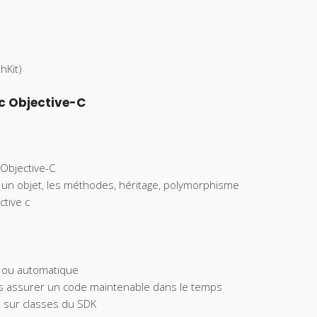
hKit)
c Objective-C
Objective-C
, un objet, les méthodes, héritage, polymorphisme
tive c
 ou automatique
s assurer un code maintenable dans le temps
s sur classes du SDK