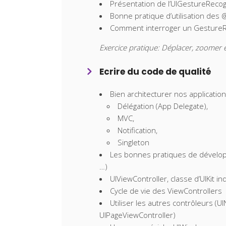
Présentation de l’UIGestureRecog
Bonne pratique d’utilisation des 
Comment interroger un GestureR
Exercice pratique: Déplacer, zoomer e
Ecrire du code de qualité
Bien architecturer nos applicatio
Délégation (App Delegate),
MVC,
Notification,
Singleton
Les bonnes pratiques de développe
…)
UIViewController, classe d’UIKit i
Cycle de vie des ViewControllers
Utiliser les autres contrôleurs (UI
UIPageViewController)