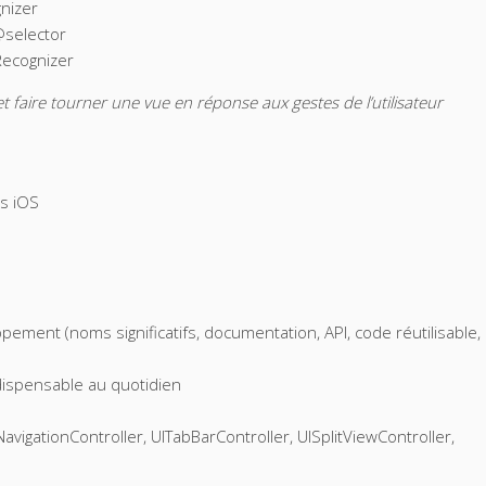
nizer
@selector
ecognizer
t faire tourner une vue en réponse aux gestes de l’utilisateur
ns iOS
ment (noms significatifs, documentation, API, code réutilisable,
ndispensable au quotidien
NavigationController, UITabBarController, UISplitViewController,