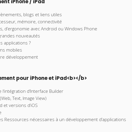
ent iPhone / iPad
nements, blogs et liens utiles
cesseur, mémoire, connectivité
ons, d’ergonomie avec Android ou Windows Phone
 grandes nouveautés
s applications ?
ons mobiles
otre développement
ment pour iPhone et iPad<b></b>
 l’intégration d’Interface Builder
(Web, Text, Image View)
ad et versions d’iOS
e
les Ressources nécessaires à un développement d’applications