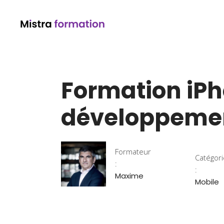
Formation iPh
développeme
Formateur
Catégor
:
:
Maxime
Mobile