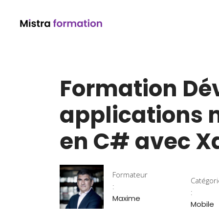
Formation Dé
applications n
en C# avec X
Formateur
Catégor
:
:
Maxime
Mobile