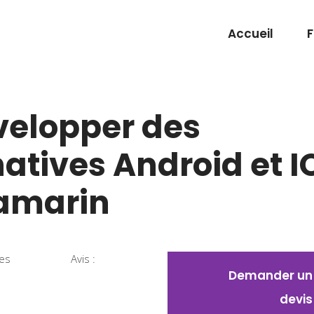
Accueil
velopper des
atives Android et I
amarin
ies
Avis :
Demander un
devis