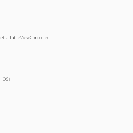
 et UITableViewControler
 iOS)