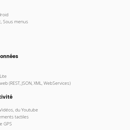
roid
xt, Sous menus
données
Lite
eb (REST, JSON, XML, WebServices)
tivité
/Vidéos, du Youtube
ements tactiles
 le GPS