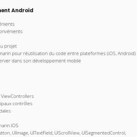
ment Android
énients
convénients
u projet
rin pour réutilisation du code entre plateformes (iOS, Android)
 server dans son développement mobile
s ViewControllers
cipaux contrôles
dales
marin.IOS
tton, UIImage, UITextField, UIScrollView, UISegmentedControl,